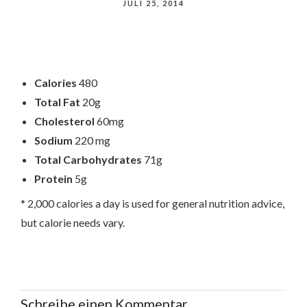
JULI 25, 2014
Calories
480
Total Fat
20g
Cholesterol
60mg
Sodium
220 mg
Total Carbohydrates
71g
Protein
5g
* 2,000 calories a day is used for general nutrition advice,
but calorie needs vary.
Schreibe einen Kommentar