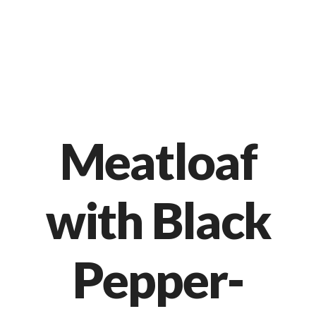
Markt 9, 33378 Rheda-Wiedenbrück
05242 54111
Meatloaf
with Black
Pepper-