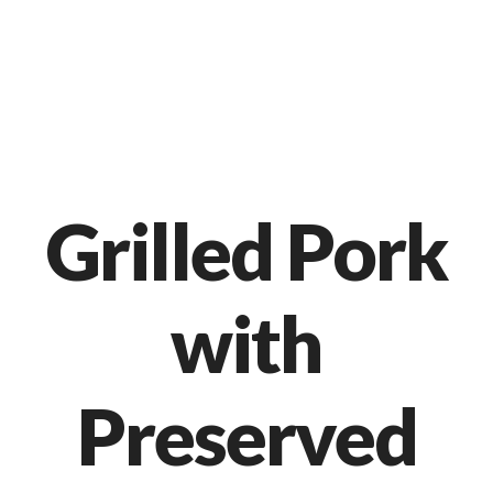
Markt 9, 33378 Rheda-Wiedenbrück
05242 54111
Grilled Pork
with
Preserved