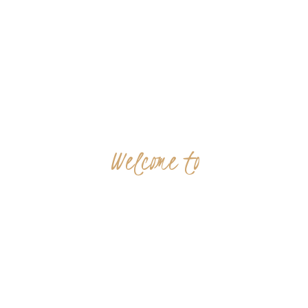
Markt 9, 33378 Rheda-Wiedenbrück
05242 54111
Welcome to
GRAND
RESTAURANT